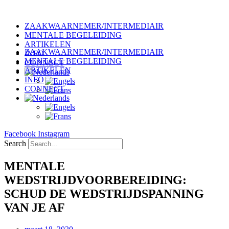
Ga
naar
ZAAKWAARNEMER/INTERMEDIAIR
de
MENTALE BEGELEIDING
inhoud
ARTIKELEN
ZAAKWAARNEMER/INTERMEDIAIR
INFO
MENTALE BEGELEIDING
CONNECT
ARTIKELEN
INFO
CONNECT
Facebook
Instagram
Search
MENTALE
WEDSTRIJDVOORBEREIDING:
SCHUD DE WEDSTRIJDSPANNING
VAN JE AF