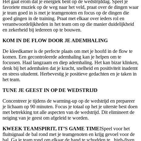
Het gaat erom dat je energiek bent op de wedstrijddag. Speel je
favoriete muziek op de weg naar het veld, praat over de dingen waar
je team goed in is met je teamgenoten en focus op de dingen die
goed gingen in de training. Praat met elkaar over ieders rol en
verantwoordelijkheden in het team om op die manier duidelijkheid
en zekerheid bij iedereen op te bouwen.
KOM IN DE FLOW DOOR JE ADEMHALING
De kleedkamer is de perfecte plaats om met je hoofd in de flow te
komen. Een gecontroleerde ademhaling kan je helpen om te
focussen. Haal langzaam en diep ademhaling. Het kan bizar klinken,
denk bij het ademhalen dat je kracht, snelheid en positiviteit inademt
en stress uitademt. Herbevestig je positieve gedachten en je taken in
het team.
TUNE JE GEEST IN OP DE WEDSTRIJD
Concentreer je tijdens de warming-up op de wedstrijd en prepareer
je lichaam op 90 minuten. Focus je totaal op het je uiterste best doen
met betrekking tot alle aspecten van de wedstrijd. Dit elimineert de
neiging van je geest om afgeleid te worden.
KWEEK TEAMSPIRIT, IT’S GAME TIME!
Speel voor het
fluitsignaal de bal rond met je teamgenoten en krijg gevoel voor de
bal. Ga je team rond om elkaar de hand te schudden te , high-fiven