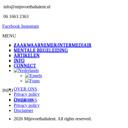
info@mijnvoetbaltalent.nl
06 1663 2363
Facebook
Instagram
MENU
ZAAKWAARNEMER/INTERMEDIAIR
ZAAKWAARNEMER/INTERMEDIAIR
MENTALE BEGELEIDING
MENTALE BEGELEIDING
ARTIKELEN
ARTIKELEN
INFO
INFO
CONNECT
CONNECT
OVER ONS
INFO
Privacy policy
Disclaimer
OVER ONS
Privacy policy
Disclaimer
2026 Mijnvoetbaltalent. All rights reserved.