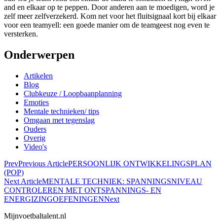
and en elkaar op te peppen. Door anderen aan te moedigen, word je
zelf meer zelfverzekerd. Kom net voor het fluitsignaal kort bij elkaar
voor een teamyell: een goede manier om de teamgeest nog even te
versterken.
Onderwerpen
Artikelen
Blog
Clubkeuze / Loopbaanplanning
Emoties
Mentale technieken/ tips
Omgaan met tegenslag
Ouders
Overig
Video's
Prev
Previous Article
PERSOONLIJK ONTWIKKELINGSPLAN
(POP)
Next Article
MENTALE TECHNIEK: SPANNINGSNIVEAU
CONTROLEREN MET ONTSPANNINGS- EN
ENERGIZINGOEFENINGEN
Next
Mijnvoetbaltalent.nl